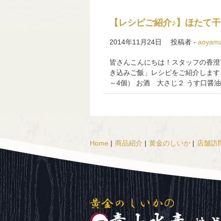
【レシピご紹介♪】ほたて
2014年11月24日
投稿者 -
aoyam
皆さんこんにちは！スタッフの香澄
き込みご飯」レシピをご紹介します♪ 
～4個） お酒 大さじ２ うす口醤油
Home
|
商品紹介
|
黄金のしいか
|
店舗訪