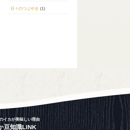
日々のつぶやき
(1)
のイカが美味しい理由
か豆知識LINK