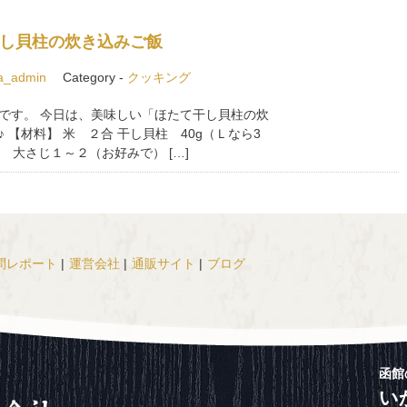
干し貝柱の炊き込みご飯
a_admin
Category -
クッキング
です。 今日は、美味しい「ほたて干し貝柱の炊
【材料】 米 ２合 干し貝柱 40g（Ｌなら3
 大さじ１～２（お好みで） […]
問レポート
|
運営会社
|
通販サイト
|
ブログ
函館
い